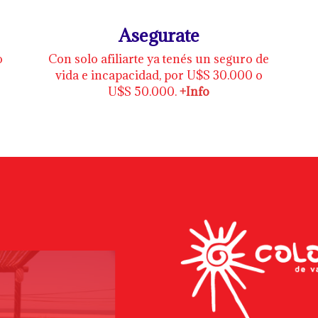
Asegurate
o
Con solo afiliarte ya tenés un seguro de
vida e incapacidad, por U$S 30.000 o
U$S 50.000.
+Info