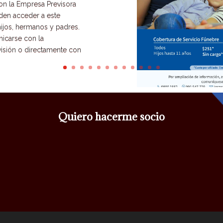
on la Empresa Previsora
eden acceder a este
ijos, hermanos y padres.
icarse con la
isión o directamente con
Quiero hacerme socio