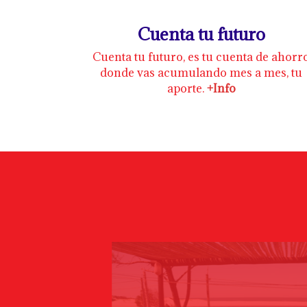
Cuenta tu futuro
Cuenta tu futuro, es tu cuenta de ahorr
donde vas acumulando mes a mes, tu
aporte.
+Info