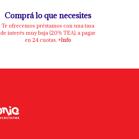
Comprá lo que necesites
Te ofrecemos préstamos con una tasa
de interés muy baja (20% TEA), a pagar
en 24 cuotas.
+Info