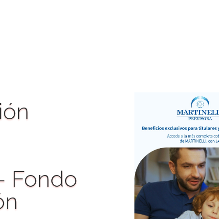
ión
 Seis
 – Fondo
rde, prendete a esta
oloniaDeVacaciones, por
ón
 está cada día más linda.
da por un mínimo de 6